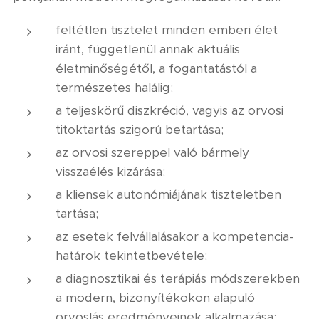
feltétlen tisztelet minden emberi élet
iránt, függetlenül annak aktuális
életminőségétől, a fogantatástól a
természetes halálig;
a teljeskörű diszkréció, vagyis az orvosi
titoktartás szigorú betartása;
az orvosi szereppel való bármely
visszaélés kizárása;
a kliensek autonómiájának tiszteletben
tartása;
az esetek felvállalásakor a kompetencia-
határok tekintetbevétele;
a diagnosztikai és terápiás módszerekben
a modern, bizonyítékokon alapuló
orvoslás eredményeinek alkalmazása;