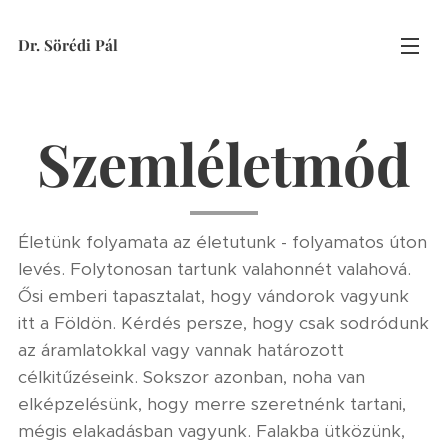
Dr. Sörédi Pál
Szemléletmód
Életünk folyamata az életutunk - folyamatos úton
levés. Folytonosan tartunk valahonnét valahová.
Ősi emberi tapasztalat, hogy vándorok vagyunk
itt a Földön. Kérdés persze, hogy csak sodródunk
az áramlatokkal vagy vannak határozott
célkitűzéseink. Sokszor azonban, noha van
elképzelésünk, hogy merre szeretnénk tartani,
mégis elakadásban vagyunk. Falakba ütközünk,