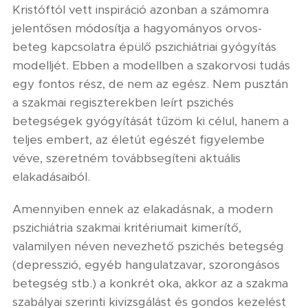
Kristóftól vett inspiráció azonban a számomra
jelentősen módosítja a hagyományos orvos-
beteg kapcsolatra épülő pszichiátriai gyógyítás
modelljét. Ebben a modellben a szakorvosi tudás
egy fontos rész, de nem az egész. Nem pusztán
a szakmai regiszterekben leírt pszichés
betegségek gyógyítását tűzöm ki célul, hanem a
teljes embert, az életút egészét figyelembe
véve, szeretném továbbsegíteni aktuális
elakadásaiból.
Amennyiben ennek az elakadásnak, a modern
pszichiátria szakmai kritériumait kimerítő,
valamilyen néven nevezhető pszichés betegség
(depresszió, egyéb hangulatzavar, szorongásos
betegség stb.) a konkrét oka, akkor az a szakma
szabályai szerinti kivizsgálást és gondos kezelést