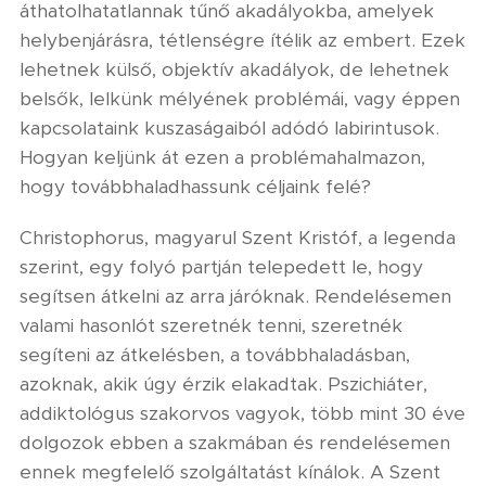
áthatolhatatlannak tűnő akadályokba, amelyek
helybenjárásra, tétlenségre ítélik az embert. Ezek
lehetnek külső, objektív akadályok, de lehetnek
belsők, lelkünk mélyének problémái, vagy éppen
kapcsolataink kuszaságaiból adódó labirintusok.
Hogyan keljünk át ezen a problémahalmazon,
hogy továbbhaladhassunk céljaink felé?
Christophorus, magyarul Szent Kristóf, a legenda
szerint, egy folyó partján telepedett le, hogy
segítsen átkelni az arra járóknak. Rendelésemen
valami hasonlót szeretnék tenni, szeretnék
segíteni az átkelésben, a továbbhaladásban,
azoknak, akik úgy érzik elakadtak. Pszichiáter,
addiktológus szakorvos vagyok, több mint 30 éve
dolgozok ebben a szakmában és rendelésemen
ennek megfelelő szolgáltatást kínálok. A Szent