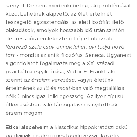
igényel. De nem mindenki beteg, aki problémával
küzd. Lehetnek alapvető, az élet értelmét
feszegető egzisztenciális, az életfilozófiát illető
elakadások, amelyek hosszabb idő után szintén
depresszióra emlékeztető képet okoznak.
Kedvező szele csak annak lehet, aki tudja hová
tart
- mondta az antik filozófus, Seneca. Ugyanezt
a gondolatot fogalmazta meg a XX. századi
pszichiátria egyik óriása, Viktor E. Frankl, aki
szerint
az értelem keresése
, vagyis életünk
értelmének az
itt és most
-ban való megtalálása
nélkül nincs igazi lelki egészség. Az ilyen típusú
útkeresésben való támogatásra is nyitottnak
érzem magam.
Etikai alapelveim
a klasszikus hippokratészi eskü
pontjainak modern megfogalmazását követik: